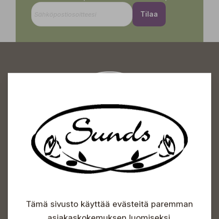
Tilaa
Sundin Puutarhakeskus
Avoinna
Arkisin 09-18
Lauantaisin 09-16
Sunnuntaisin Itsepalvelu
Info & vaihde
Tämä sivusto käyttää evästeitä paremman
+358 50 388 9592
asiakaskokemuksen luomiseksi.
info(a)sunds.fi