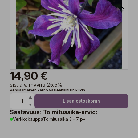
14,90 €
sis. alv. myynti 25.5%
Pensasmainen kärhö vaaleansinisin kukin
Lisää ostoskoriin
Saatavuus:
Toimitusaika-arvio:
Verkkokauppa
Toimitusaika 3 - 7 pv