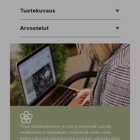
Tuotekuvaus
Arvostelut
Tilaa uutiskirjeemme ja saa tuoreimmat uutiset,
eksklusiiviset tarjoukset, inspiroivat vinkit sekä
tiedot tulevista tapahtumista suoraan sähköpostiisi!