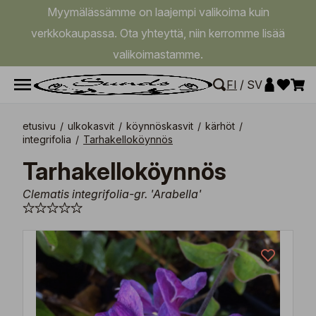
Myymälässämme on laajempi valikoima kuin
verkkokaupassa. Ota yhteyttä, niin kerromme lisää
valikoimastamme.
FI
/
SV
etusivu
/
ulkokasvit
/
köynnöskasvit
/
kärhöt
/
integrifolia
/
Tarhakelloköynnös
Tarhakelloköynnös
Clematis integrifolia-gr. 'Arabella'