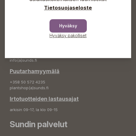
Tietosuojaseloste
Osoite
Sundin Puutarha Oy
Hyväksy
Kytömäentie 66
68660 Pietarsaari
Hyväksy pakolliset
Kukkatilaukset
+358 50 388 9592
info(a)sunds.fi
Puutarhamyymälä
+358 50 572 4235
plantshop(a)sunds.fi
Irtotuotteiden lastausajat
arkisin 09-17, la klo 09-15
Sundin palvelut