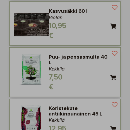
Kasvusäkki 60 l
Biolan
10,95
€
Puu- ja pensasmulta 40
L
Kekkilä
7,50
€
Koristekate
antiikinpunainen 45 L
Kekkilä
12,95