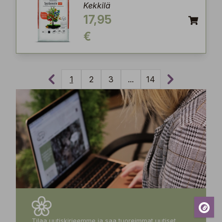
Kekkilä
17,95
€
1
2
3
...
14
Tilaa uutiskirjeemme ja saa tuoreimmat uutiset,