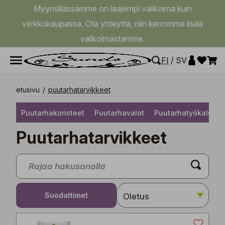
Myymälässämme on laajempi valikoima kuin
verkkokaupassa. Ota yhteyttä, niin kerromme lisää
valikoimastamme.
FI
/
SV
etusivu
/
puutarhatarvikkeet
Puutarhakoristeet
Puutarhavalot
Puutarhatyökalut
Puutarhatarvikkeet
Suodattimet