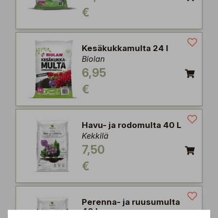
€
Kesäkukkamulta 24 l
Biolan
6,95
€
Havu- ja rodomulta 40 L
Kekkilä
7,50
€
Perenna- ja ruusumulta
40 L