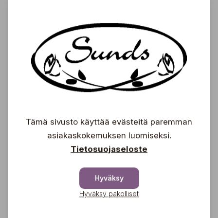
Kekkilä
7,50
€
Ruukkusora 25 L
Kekkilä
14,95
€
Tämä sivusto käyttää evästeitä paremman
asiakaskokemuksen luomiseksi.
Syyslannoite Plus + 5 L
Tietosuojaseloste
Kekkilä
14,90 €
Hyväksy
15,95 €
Hyväksy pakolliset