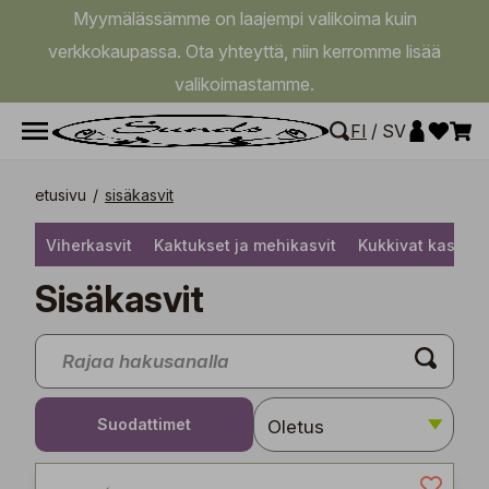
Myymälässämme on laajempi valikoima kuin
verkkokaupassa. Ota yhteyttä, niin kerromme lisää
valikoimastamme.
FI
/
SV
etusivu
/
sisäkasvit
Viherkasvit
Kaktukset ja mehikasvit
Kukkivat kasvit
Sisäkasvit
Suodattimet