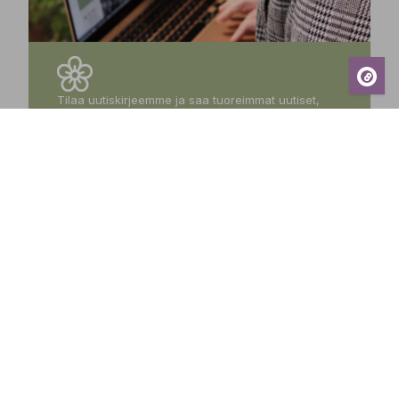
Tilaa uutiskirjeemme ja saa tuoreimmat uutiset,
eksklusiiviset tarjoukset, inspiroivat vinkit sekä
tiedot tulevista tapahtumista suoraan sähköpostiisi!
Tilaa
Sundin Puutarhakeskus
Avoinna