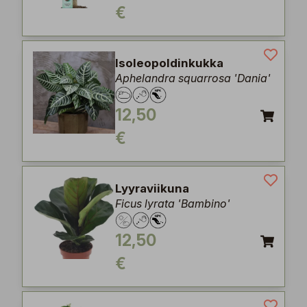
€
Isoleopoldinkukka
Aphelandra squarrosa 'Dania'
12,50
€
Lyyraviikuna
Ficus lyrata 'Bambino'
12,50
€