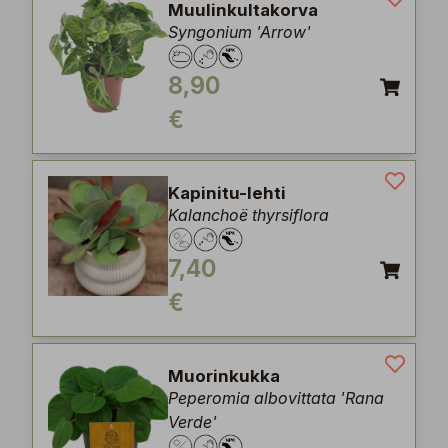
Muulinkultakorva
Syngonium 'Arrow'
8,90
€
Kapinitu-lehti
Kalanchoë thyrsiflora
7,40
€
Muorinkukka
Peperomia albovittata 'Rana
Verde'