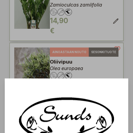
Zamioculcas zamiifolia
14,90
€
AINOASTAAN NOUTO
SESONKITUOTE
Oliivipuu
Olea europaea
59,00
€
Isoanopinkieli
Sansevieria trifasciata
'Moonshine'