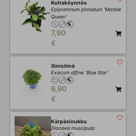
Kultaköynnös
Epipremnum pinnatum 'Marble
Queen'
7,90
€
Sinisilmä
Exacum affine 'Blue Star'
6,90
€
Kärpäsloukku
Dionaea muscipula