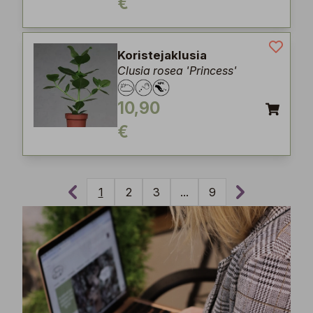
€
Koristejaklusia
Clusia rosea 'Princess'
10,90
€
1
2
3
...
9