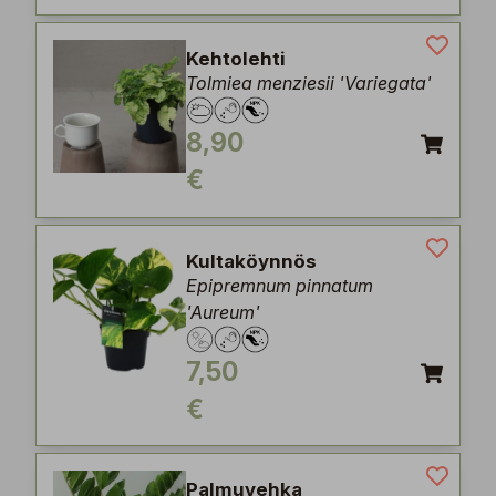
Kehtolehti
Tolmiea menziesii 'Variegata'
8,90
€
Kultaköynnös
Epipremnum pinnatum
'Aureum'
7,50
€
Palmuvehka