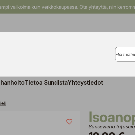
pi valikoima kuin verkkokaupassa. Ota yhteyttä, niin kerromm
rhanhoito
Tietoa Sundista
Yhteystiedot
eli
Isoanop
Sansevieria trifasci