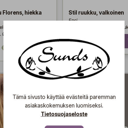
 Florens, hiekka
Stil ruukku, valkoinen
Ensi
leerattu ruukku ja
Ajattoman tyylikäs kukkaruu
. Ø: 14 cm
5,90 €
 €
Tämä sivusto käyttää evästeitä paremman
asiakaskokemuksen luomiseksi.
Tietosuojaseloste