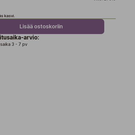
äs kasvi.
Lisää ostoskoriin
itusaika-arvio:
saika 3 - 7 pv