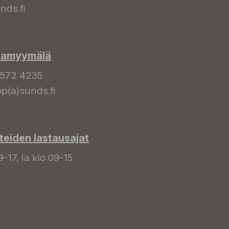
nds.fi
hamyymälä
 572 4235
p(a)sunds.fi
tteiden lastausajat
9-17, la klo 09-15