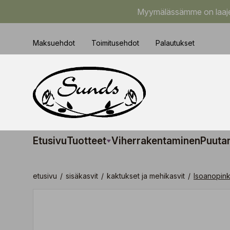
Myymälässämme on laajem
Maksuehdot
Toimitusehdot
Palautukset
Etusivu
Tuotteet
Viherrakentaminen
Puuta
etusivu
/
sisäkasvit
/
kaktukset ja mehikasvit
/
Isoanopinki