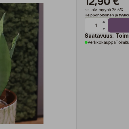
12,90 €
sis. alv. myynti 25.5%
Helppohoitoinen ja tyylik
Saatavuus:
Toim
Verkkokauppa
Toimitu