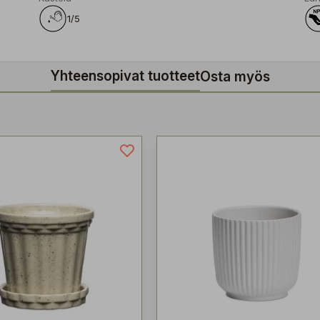
1/5
Yhteensopivat tuotteet
Osta myös