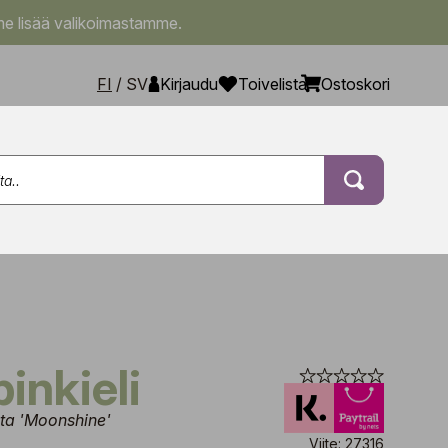
e lisää valikoimastamme.
FI
/
SV
Kirjaudu
Toivelista
Ostoskori
inkieli
ata 'Moonshine'
Viite: 27316