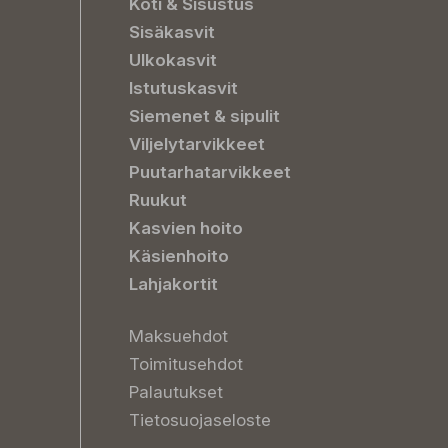
Koti & Sisustus
Sisäkasvit
Ulkokasvit
Istutuskasvit
Siemenet & sipulit
Viljelytarvikkeet
Puutarhatarvikkeet
Ruukut
Kasvien hoito
Käsienhoito
Lahjakortit
Maksuehdot
Toimitusehdot
Palautukset
Tietosuojaseloste