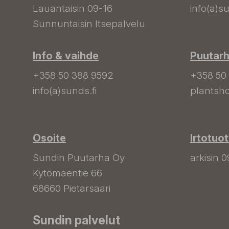
Lauantaisin 09-16
info(a)su
Sunnuntaisin Itsepalvelu
Info & vaihde
Puutar
+358 50 388 9592
+358 50
info(a)sunds.fi
plantsho
Osoite
Irtotuo
Sundin Puutarha Oy
arkisin 0
Kytömäentie 66
68660 Pietarsaari
Sundin palvelut