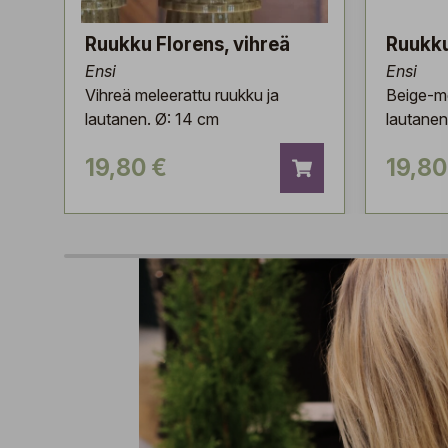
Ruukku Florens, vihreä
Ruukku
Ensi
Ensi
Vihreä meleerattu ruukku ja
Beige-me
lautanen. Ø: 14 cm
lautanen
19,80 €
19,80