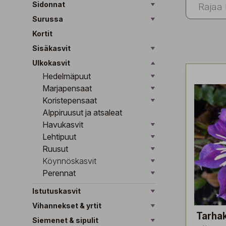
Sidonnat
Surussa
Kortit
Sisäkasvit
Ulkokasvit
Hedelmäpuut
Marjapensaat
Koristepensaat
Alppiruusut ja atsaleat
Havukasvit
Lehtipuut
Ruusut
Köynnöskasvit
Perennat
Istutuskasvit
Vihannekset & yrtit
Tarha
Siemenet & sipulit