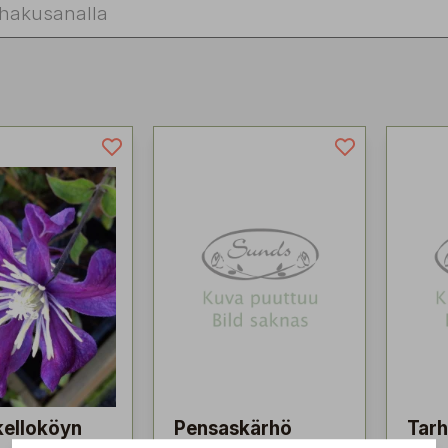
kelloköyn
Pensaskärhö
Tarh