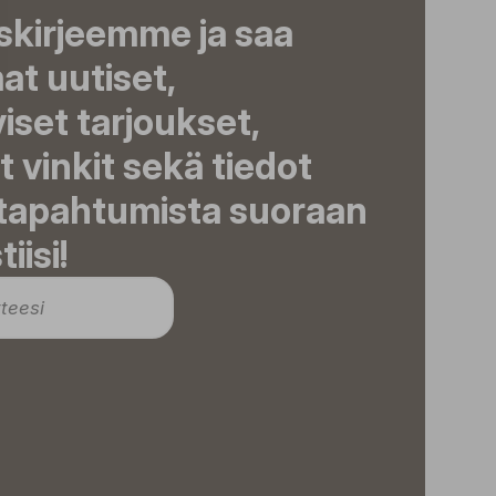
iskirjeemme ja saa
t uutiset,
viset tarjoukset,
t vinkit sekä tiedot
 tapahtumista suoraan
iisi!