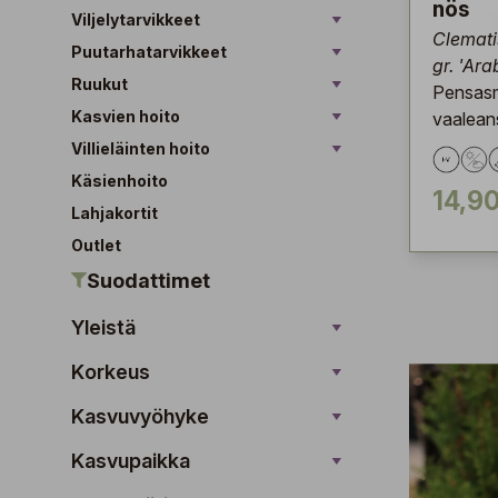
nös
Viljelytarvikkeet
Clematis
Puutarhatarvikkeet
gr. 'Ara
Ruukut
Pensasm
Kasvien hoito
vaaleans
Villieläinten hoito
Käsienhoito
14,90
Lahjakortit
Outlet
Suodattimet
Yleistä
Korkeus
Kasvuvyöhyke
Kasvupaikka