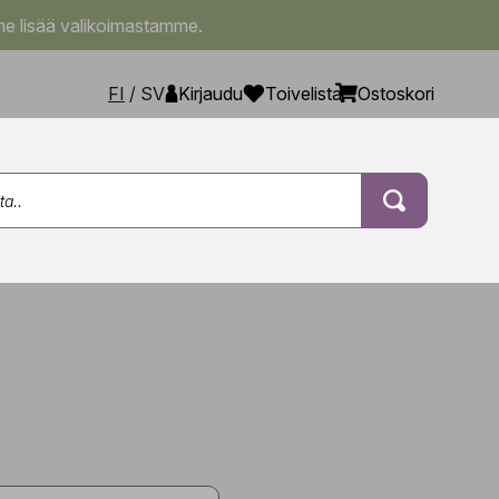
e lisää valikoimastamme.
FI
/
SV
Kirjaudu
Toivelista
Ostoskori