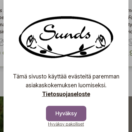
Clematis recta
ö
'Purpurea'
 integrifolia-
Clema
Pysty kasvava kärhö
bella'
gr. '
purppuralehdillä
ainen kärhö
Pysty
inisin kukin
sinivi
 €
15,90 €
18,
Tämä sivusto käyttää evästeitä paremman
asiakaskokemuksen luomiseksi.
1
Tietosuojaseloste
Hyväksy
Hyväksy pakolliset