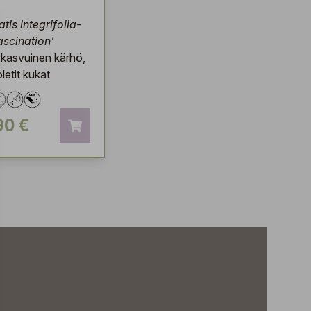
tis integrifolia-
Fascination'
kasvuinen kärhö,
oletit kukat
90 €