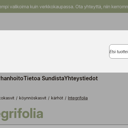
pi valikoima kuin verkkokaupassa. Ota yhteyttä, niin kerromm
rhanhoito
Tietoa Sundista
Yhteystiedot
kokasvit
/
köynnöskasvit
/
kärhöt
/
Integrifolia
egrifolia