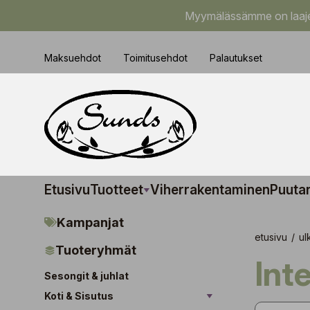
Myymälässämme on laajem
Maksuehdot
Toimitusehdot
Palautukset
Etusivu
Tuotteet
Viherrakentaminen
Puuta
Kampanjat
etusivu
/
ul
Tuoteryhmät
Int
Sesongit & juhlat
Koti & Sisutus