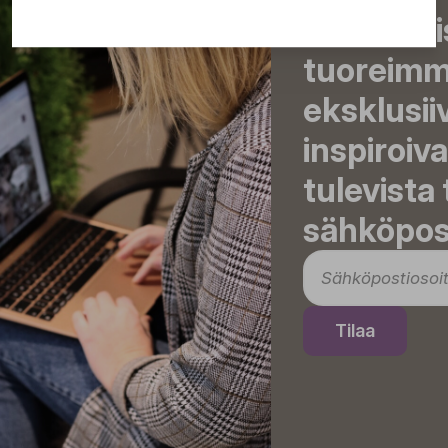
Tilaa uut
tuoreimma
eksklusii
inspiroiva
tulevista
sähköpost
Tilaa