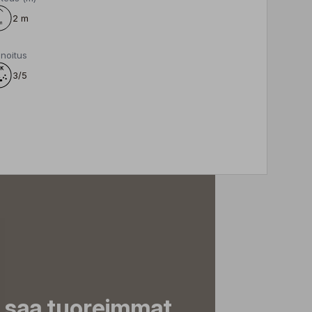
2 m
noitus
3/5
a saa tuoreimmat