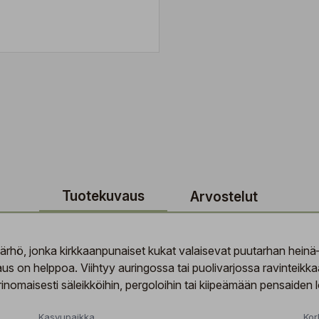
Tuotekuvaus
Arvostelut
 kärhö, jonka kirkkaanpunaiset kukat valaisevat puutarhan hein
aus on helppoa. Viihtyy auringossa tai puolivarjossa ravinteik
erinomaisesti säleikköihin, pergoloihin tai kiipeämään pensaiden
Kasvupaikka
Kor