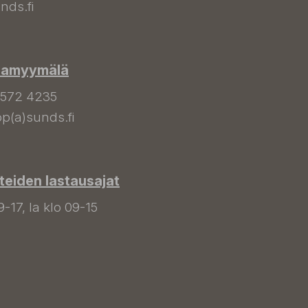
nds.fi
hamyymälä
 572 4235
p(a)sunds.fi
tteiden lastausajat
9-17, la klo 09-15