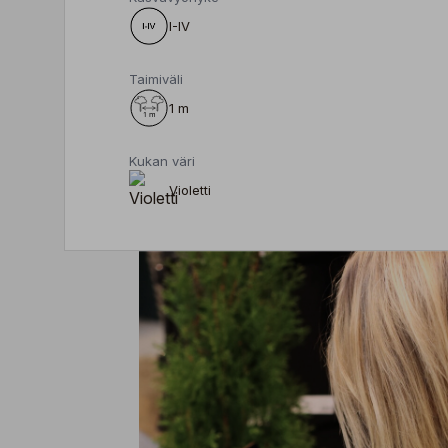
I-IV
Taimiväli
1 m
Kukan väri
Violetti