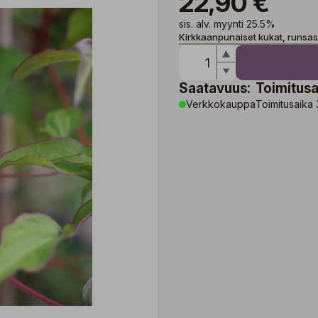
22,90 €
sis. alv. myynti 25.5%
Kirkkaanpunaiset kukat, runsas
Saatavuus:
Toimitusa
Verkkokauppa
Toimitusaika 