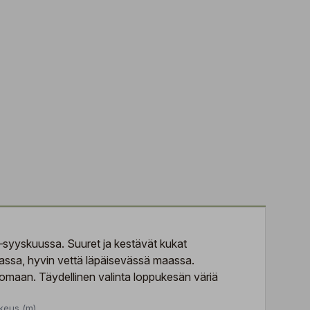
ä–syyskuussa. Suuret ja kestävät kukat
kaassa, hyvin vettä läpäisevässä maassa.
 lomaan. Täydellinen valinta loppukesän väriä
keus (m)