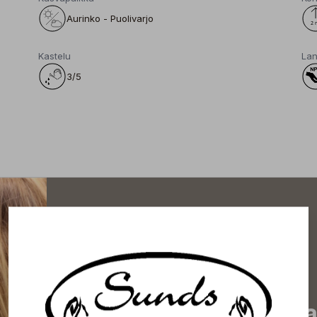
Aurinko - Puolivarjo
Kastelu
Lan
3/5
Tilaa uutiskirjeemme j