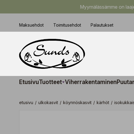
Myymälässämme on laajem
Maksuehdot
Toimitusehdot
Palautukset
Etusivu
Tuotteet
Viherrakentaminen
Puuta
etusivu
/
ulkokasvit
/
köynnöskasvit
/
kärhöt
/
isokukkai