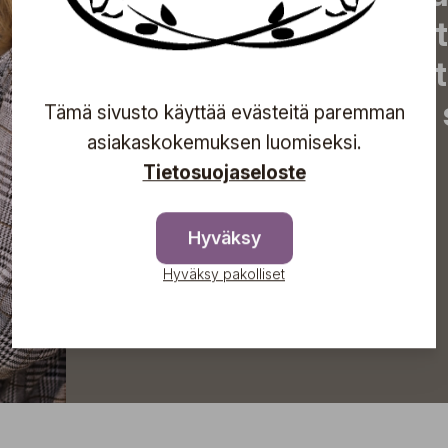
uutiset, eksklusiiviset 
inspiroivat vinkit sekä 
tapahtumista suoraan s
Tämä sivusto käyttää evästeitä paremman
asiakaskokemuksen luomiseksi.
Tietosuojaseloste
Tilaa
Hyväksy
Hyväksy pakolliset