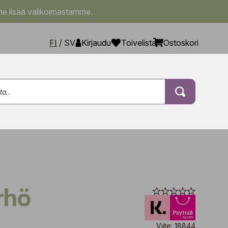
e lisää valikoimastamme.
FI
/
SV
Kirjaudu
Toivelista
Ostoskori
rhö
Viite: 18844