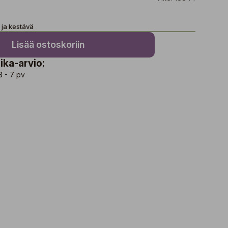
 ja kestävä
Lisää ostoskoriin
ika-arvio:
3 - 7 pv