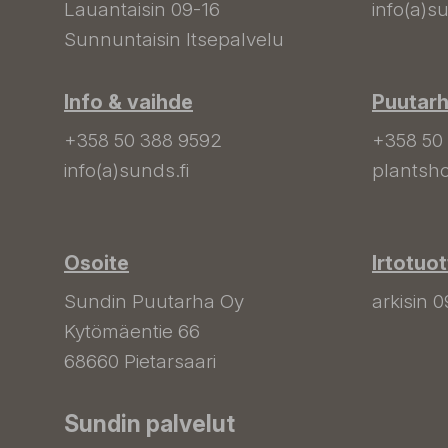
Lauantaisin 09-16
info(a)su
Sunnuntaisin Itsepalvelu
Info & vaihde
Puutar
+358 50 388 9592
+358 50
info(a)sunds.fi
plantsho
Osoite
Irtotuo
Sundin Puutarha Oy
arkisin 0
Kytömäentie 66
68660 Pietarsaari
Sundin palvelut