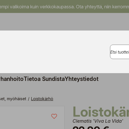
pi valikoima kuin verkkokaupassa. Ota yhteyttä, niin kerromm
rhanhoito
Tietoa Sundista
Yhteystiedot
set, myöhäiset
/
Loistokärhö
Loistokä
Clematis 'Viva La Vida'