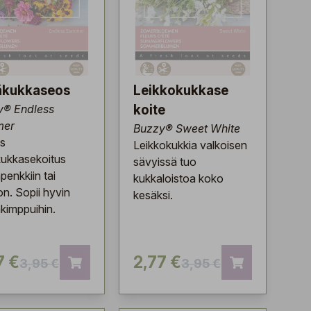
äkukkaseos
Leikkokukkase
y® Endless
koite
mer
Buzzy® Sweet White
s
Leikkokukkia valkoisen
ukkasekoitus
sävyissä tuo
penkkiin tai
kukkaloistoa koko
on. Sopii hyvin
kesäksi.
kimppuihin.
7 €
2,77 €
3,95 €
3,95 €