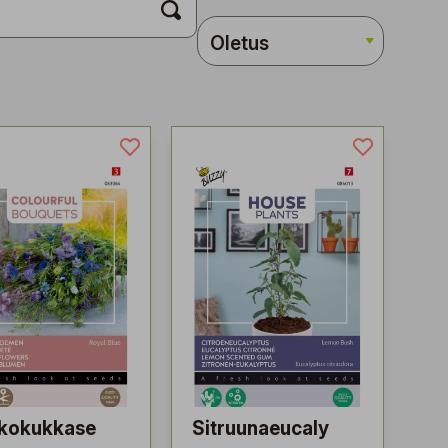
kkokukkase
Sitruunaeucaly