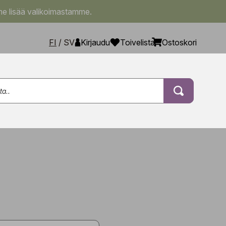
e lisää valikoimastamme.
FI
/
SV
Kirjaudu
Toivelista
Ostoskori