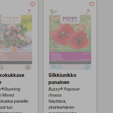
kkokukkase
Silkkiunikko
e
punainen
y®Stunning
Buzzy® Papaver
l Mixed
rhoeas
okukkia pastellin
Näyttävä,
ssä tuo
yksinkertainen