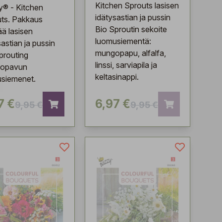
Kitchen Sprouts lasisen
® - Kitchen
idätysastian ja pussin
ts. Pakkaus
Bio Sproutin sekoite
ää lasisen
luomusiementä:
sastian ja pussin
mungopapu, alfalfa,
prouting
linssi, sarviapila ja
opavun
keltasinappi.
siemenet.
7 €
6,97 €
9,95 €
9,95 €