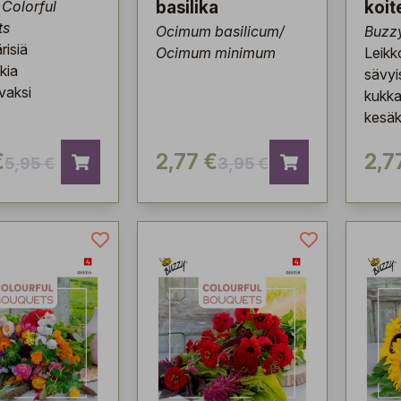
Colorful
basilika
koit
ts
Ocimum basilicum/
Buzz
risiä
Ocimum minimum
Leikk
kia
sävyi
vaksi
kukka
kesäk
€
2,77 €
2,7
5,95 €
3,95 €