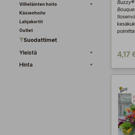
Buzzy® 
Villieläinten hoito
Bouque
Käsienhoito
Ilosenvä
Lahjakortit
kesäkuk
Outlet
poimitta
Suodattimet
Yleistä
4,17 
Hinta