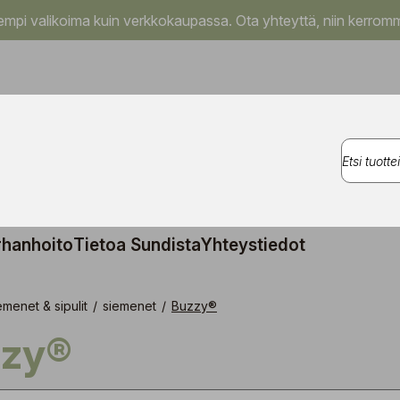
pi valikoima kuin verkkokaupassa. Ota yhteyttä, niin kerromm
rhanhoito
Tietoa Sundista
Yhteystiedot
emenet & sipulit
/
siemenet
/
Buzzy®
zzy®