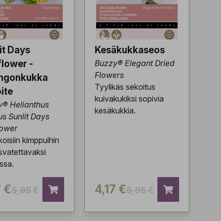
it Days
Kesäkukkaseos
lower -
Buzzy® Elegant Dried
Flowers
ingonkukka
Tyylikäs sekoitus
ite
kuivakukiksi sopivia
y® Helianthus
kesäkukkia.
s Sunlit Days
lower
koisiin kimppuihin
asvatettavaksi
ssa.
7 €
4,17 €
5,95 €
5,95 €