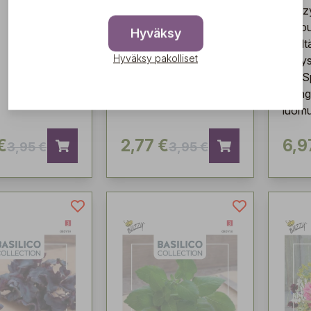
Buzzy
Sprou
Hyväksy
sisält
Hyväksy pakolliset
idäty
Bio S
Mung
luomu
€
2,77 €
6,9
3,95 €
3,95 €