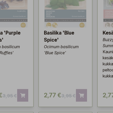
ka 'Purple
Basilika 'Blue
Kes
s'
Spice'
Buzz
Sum
 basilicum
Ocimum basilicum
Kauni
Ruffles'
'Blue Spice'
kesäk
kukka
pelto
kukka
€
2,77 €
2,7
3,95 €
3,95 €