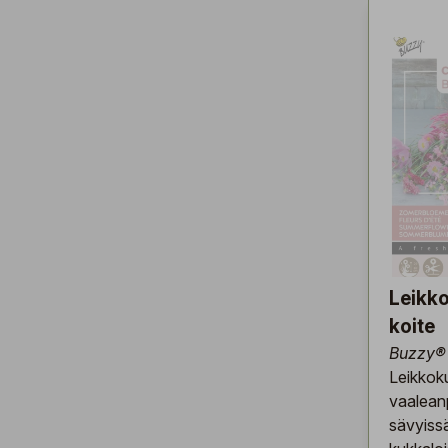
Leikk
koite
Buzzy® 
Leikkok
vaalean
sävyiss