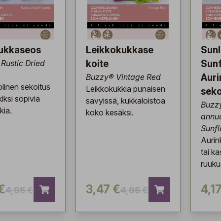
ukkaseos
Leikkokukkase
Sunl
Rustic Dried
koite
Sunf
Buzzy® Vintage Red
Aur
linen sekoitus
Leikkokukkia punaisen
seko
iksi sopivia
sävyissä, kukkaloistoa
Buzz
kia.
koko kesäksi.
annuu
Sunf
Aurin
tai k
ruuku
€
3,47 €
4,1
4,95 €
4,95 €