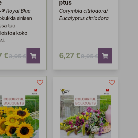
e
ptus
y® Royal Blue
Corymbia citriodora/
okukkia sinisen
Eucalyptus citriodora
ssä tuo
loistoa koko
si.
7 €
6,27 €
3,95 €
8,95 €