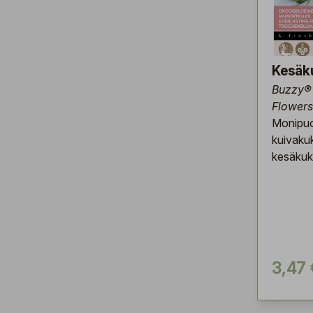
Kesäk
Buzzy® 
Flowers
Monipuo
kuivakuk
kesäkuk
3,47 