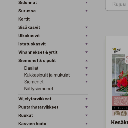
Sidonnat
Surussa
Kortit
Sisäkasvit
Ulkokasvit
Istutuskasvit
Vihannekset & yrtit
Siemenet & sipulit
Daaliat
Kukkasipulit ja mukulat
Siemenet
Niittysiemenet
Viljelytarvikkeet
Puutarhatarvikkeet
Ruukut
Kesäk
Kasvien hoito