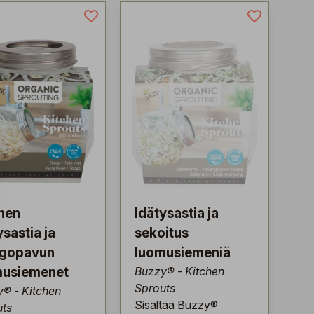
nen
Idätysastia ja
ysastia ja
sekoitus
gopavun
luomusiemeniä
musiemenet
Buzzy® - Kitchen
Sprouts
® - Kitchen
Sisältää Buzzy®
uts