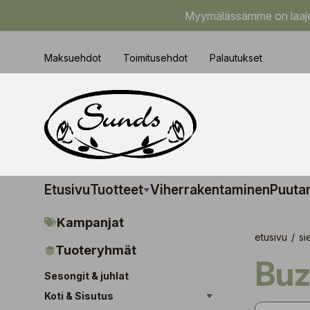
Myymälässämme on laajem
Maksuehdot
Toimitusehdot
Palautukset
Etusivu
Tuotteet
Viherrakentaminen
Puuta
Kampanjat
etusivu
/
si
Tuoteryhmät
Bu
Sesongit & juhlat
Koti & Sisutus