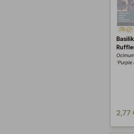
Basili
Ruffle
Ocimum
'Purple 
2,77 