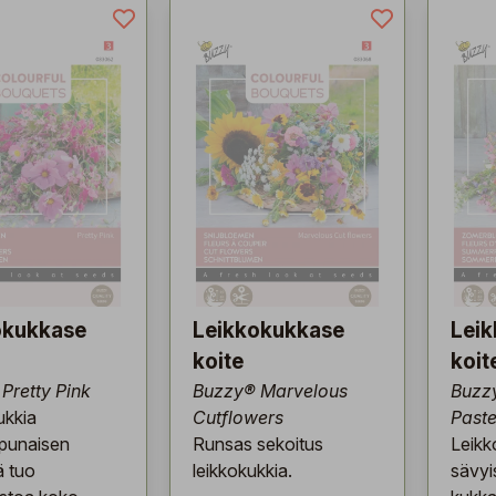
okukkase
Leikkokukkase
Lei
koite
koit
Pretty Pink
Buzzy® Marvelous
Buzz
ukkia
Cutflowers
Paste
punaisen
Runsas sekoitus
Leikk
ä tuo
leikkokukkia.
sävyi