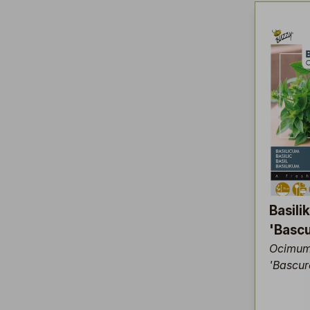
Basili
'Basc
Ocimum
'Bascur