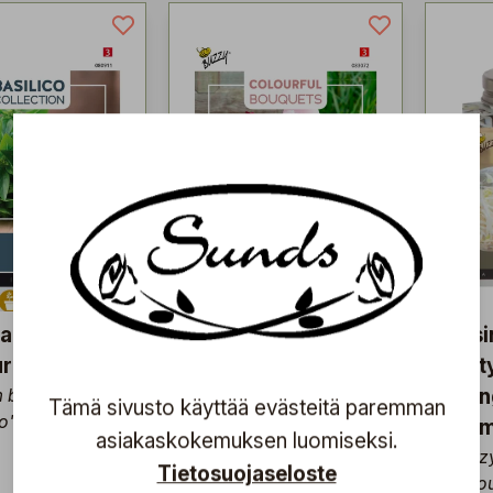
ka
Tuoksuherne
Lasi
uro'
sekoite
idät
 basilicum
Buzzy® Royal Family
mun
Tämä sivusto käyttää evästeitä paremman
o'
Kaunis ja tuoksuva
luo
asiakaskokemuksen luomiseksi.
suurikukkainen
Buzzy
Tietosuojaseloste
köynnös.
Spro