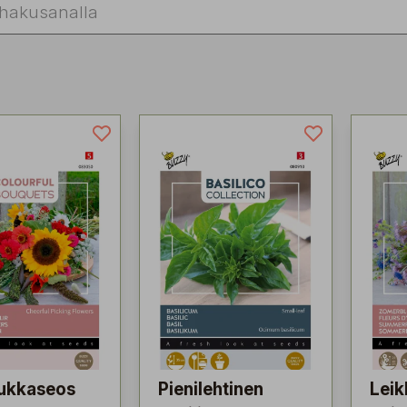
ukkaseos
Pienilehtinen
Lei