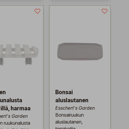
en
Bonsai
unalusta
aluslautanen
illä, harmaa
Esschert's Garden
Bonsairuukun
ert's Garden
aluslautanen,
n ruukunalusta
terrakotta.