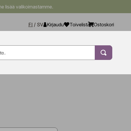
e lisää valikoimastamme.
FI
/
SV
Kirjaudu
Toivelista
Ostoskori