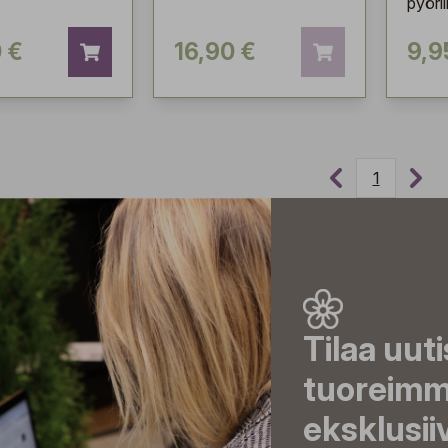
pyöril
 €
16,90 €
9,9
1
Tilaa uut
tuoreimma
eksklusii