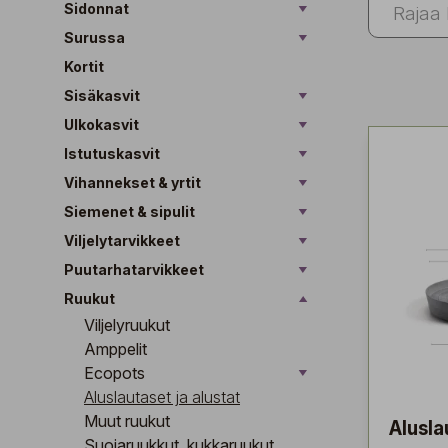
Sidonnat
Surussa
Kortit
Sisäkasvit
Ulkokasvit
Istutuskasvit
Vihannekset & yrtit
Siemenet & sipulit
Viljelytarvikkeet
Puutarhatarvikkeet
Ruukut
Viljelyruukut
Amppelit
Ecopots
Aluslautaset ja alustat
Muut ruukut
Alusla
Suojaruukkut, kukkaruukut