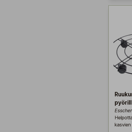
Ruuku
pyöril
Esscher
Helpott
kasvien s