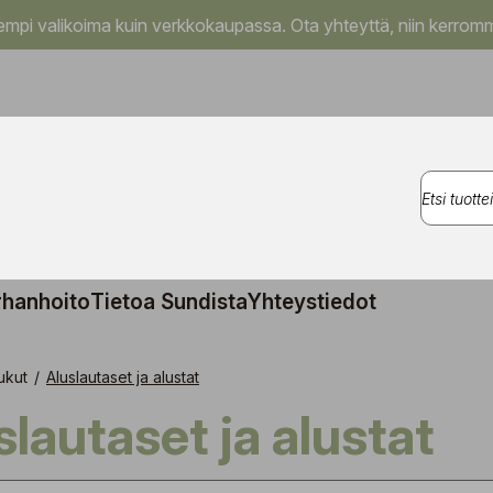
pi valikoima kuin verkkokaupassa. Ota yhteyttä, niin kerromm
rhanhoito
Tietoa Sundista
Yhteystiedot
ukut
/
Aluslautaset ja alustat
uslautaset ja alustat