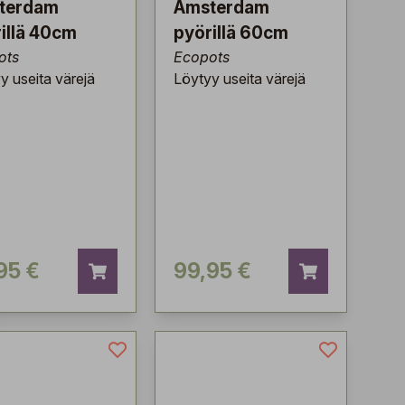
terdam
Amsterdam
illä 40cm
pyörillä 60cm
ots
Ecopots
y useita värejä
Löytyy useita värejä
95 €
99,95 €