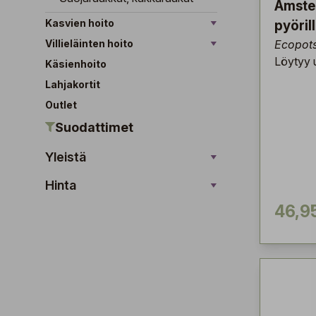
Amste
Kasvien hoito
pyöril
Villieläinten hoito
Ecopot
Löytyy u
Käsienhoito
Lahjakortit
Outlet
Suodattimet
Yleistä
Hinta
46,9