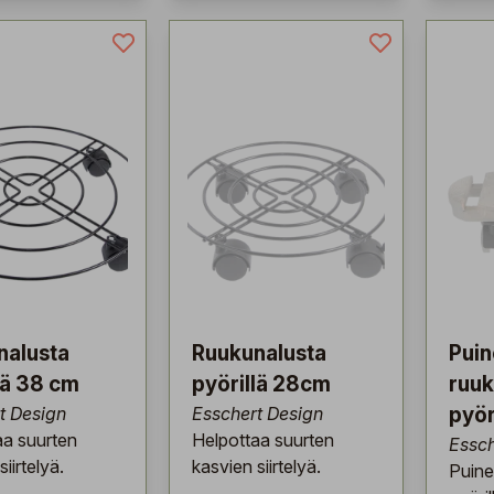
nalusta
Ruukunalusta
Puin
lä 38 cm
pyörillä 28cm
ruuk
t Design
Esschert Design
pyör
aa suurten
Helpottaa suurten
Essch
iirtelyä.
kasvien siirtelyä.
Puine