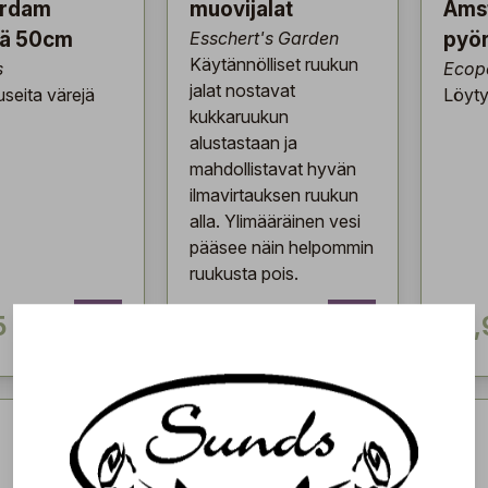
rdam
muovijalat
Ams
lä 50cm
Esschert's Garden
pyör
Käytännölliset ruukun
s
Ecop
jalat nostavat
seita värejä
Löyty
kukkaruukun
alustastaan ja
mahdollistavat hyvän
ilmavirtauksen ruukun
alla. Ylimääräinen vesi
pääsee näin helpommin
ruukusta pois.
5 €
9,95 €
39,