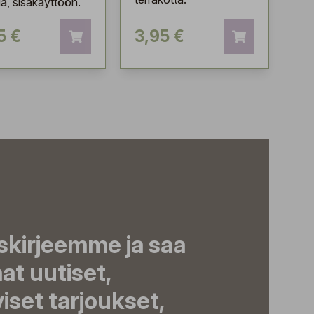
lä, sisäkäyttöön.
5 €
3,95 €
iskirjeemme ja saa
t uutiset,
viset tarjoukset,