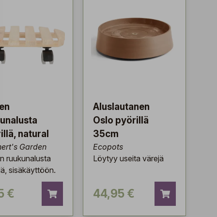
en
Aluslautanen
unalusta
Oslo pyörillä
illä, natural
35cm
ert's Garden
Ecopots
n ruukunalusta
Löytyy useita värejä
lä, sisäkäyttöön.
5 €
44,95 €