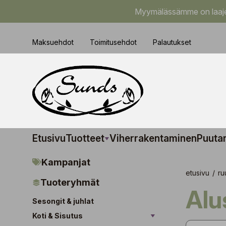
Myymälässämme on laajem
Maksuehdot
Toimitusehdot
Palautukset
Etusivu
Tuotteet
Viherrakentaminen
Puuta
Kampanjat
etusivu
/
ru
Tuoteryhmät
Al
Sesongit & juhlat
Koti & Sisutus