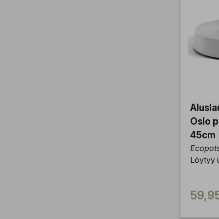
Alusla
Oslo p
45cm
Ecopot
Löytyy u
59,9