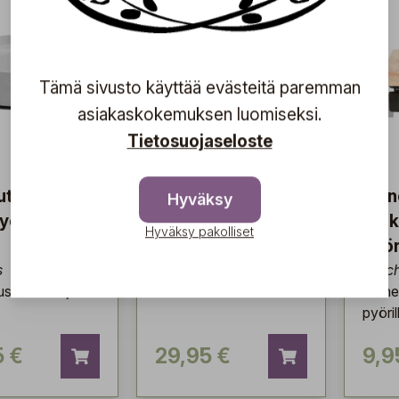
Tämä sivusto käyttää evästeitä paremman
asiakaskokemuksen luomiseksi.
Tietosuojaseloste
utanen
Aluslautanen
Puin
Hyväksy
yörillä
pyörillä 29cm
ruuk
Hyväksy pakolliset
valkoinen
pyör
s
Ecopots
Essch
seita värejä
Puine
pyöril
5 €
29,95 €
9,9