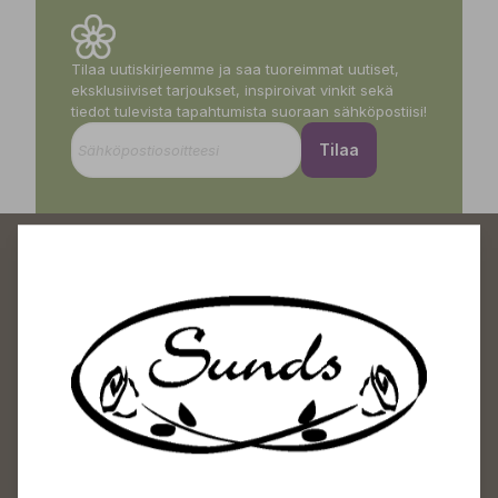
Tilaa uutiskirjeemme ja saa tuoreimmat uutiset,
eksklusiiviset tarjoukset, inspiroivat vinkit sekä
tiedot tulevista tapahtumista suoraan sähköpostiisi!
Tilaa
Sundin Puutarhakeskus
Avoinna
Arkisin 09-18
Lauantaisin 09-16