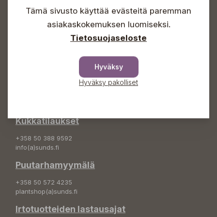
Sunnuntaisin Itsepalvelu
Tämä sivusto käyttää evästeitä paremman
Info & vaihde
asiakaskokemuksen luomiseksi.
Tietosuojaseloste
+358 50 388 9592
info(a)sunds.fi
Hyväksy
Osoite
Hyväksy pakolliset
Sundin Puutarha Oy
Kytömäentie 66
68660 Pietarsaari
Kukkatilaukset
+358 50 388 9592
info(a)sunds.fi
Puutarhamyymälä
+358 50 572 4235
plantshop(a)sunds.fi
Irtotuotteiden lastausajat