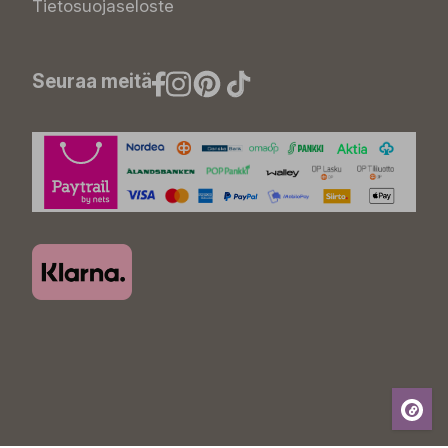
Tietosuojaseloste
Seuraa meitä