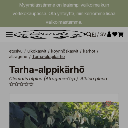
Myymälässämme on laajempi valikoima kuin
verkkokaupassa. Ota yhteyttä, niin kerromme lisää
valikoimastamme.
FI
/
SV
etusivu
/
ulkokasvit
/
köynnöskasvit
/
kärhöt
/
attragene
/
Tarha-alppikärhö
Tarha-alppikärhö
Clematis alpina (Atragene-Grp.) 'Albina plena'