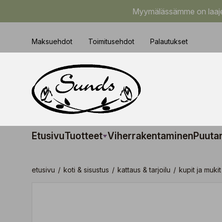
Myymälässämme on laajem
Maksuehdot
Toimitusehdot
Palautukset
Etusivu
Tuotteet
Viherrakentaminen
Puuta
etusivu
/
koti & sisustus
/
kattaus & tarjoilu
/
kupit ja mukit