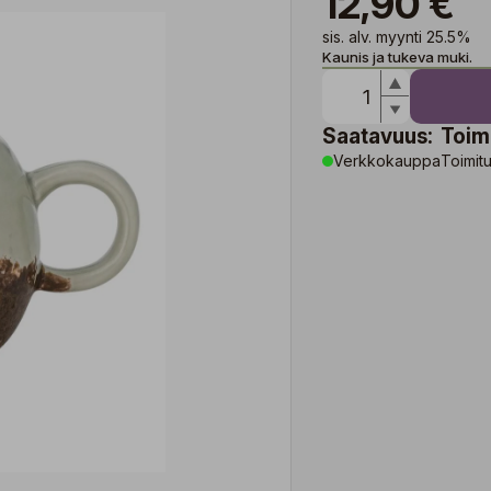
12,90 €
sis. alv. myynti 25.5%
Kaunis ja tukeva muki.
Saatavuus:
Toim
Verkkokauppa
Toimitu