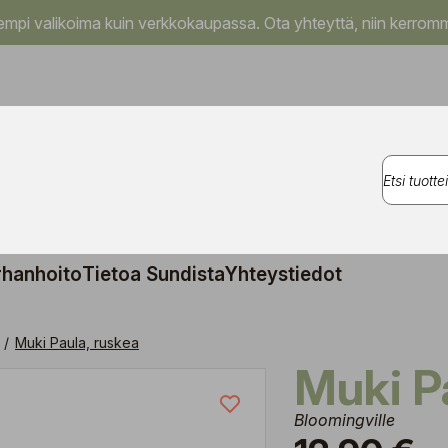
pi valikoima kuin verkkokaupassa. Ota yhteyttä, niin kerromm
rhanhoito
Tietoa Sundista
Yhteystiedot
/
Muki Paula, ruskea
Muki 
Bloomingville