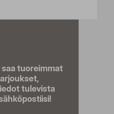
a saa tuoreimmat
tarjoukset,
tiedot tulevista
ähköpostiisi!