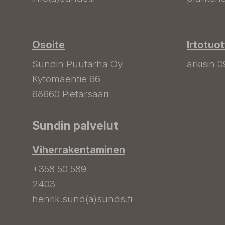
Osoite
Irtotuo
Sundin Puutarha Oy
arkisin 0
Kytömäentie 66
68660 Pietarsaari
Sundin palvelut
Viherrakentaminen
+358 50 589
2403
henrik.sund(a)sunds.fi