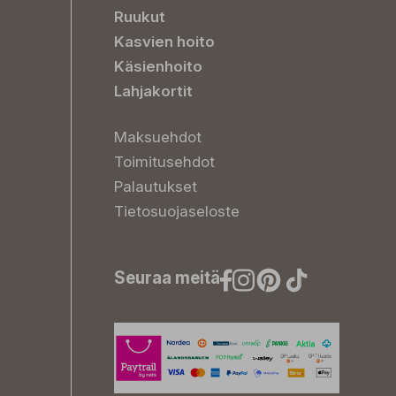
Ruukut
Kasvien hoito
Käsienhoito
Lahjakortit
Maksuehdot
Toimitusehdot
Palautukset
Tietosuojaseloste
Seuraa meitä