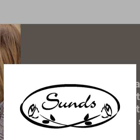
Tilaa uutiskirjeemme j
uutiset, eksklusiiviset 
inspiroivat vinkit sekä 
tapahtumista suoraan s