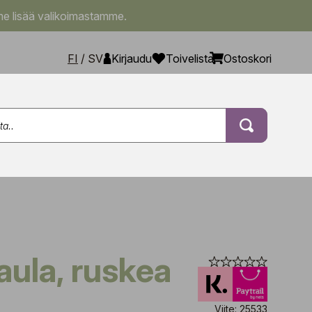
e lisää valikoimastamme.
FI
/
SV
Kirjaudu
Toivelista
Ostoskori
Paula, ruskea
Viite: 25533