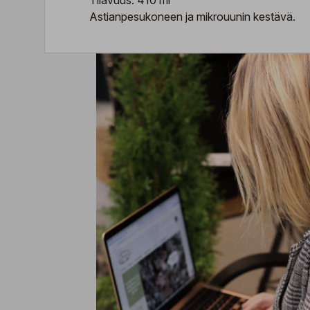
Tilavuus: 410 ml
Astianpesukoneen ja mikrouunin kestävä.