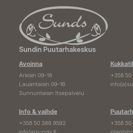
Sundin Puutarhakeskus
Avoinna
Kukkati
Arkisin 09-18
+358 50
Lauantaisin 09-16
info(a)su
Sunnuntaisin Itsepalvelu
Info & vaihde
Puutar
+358 50 388 9592
+358 50
info(a)sunds.fi
plantsho