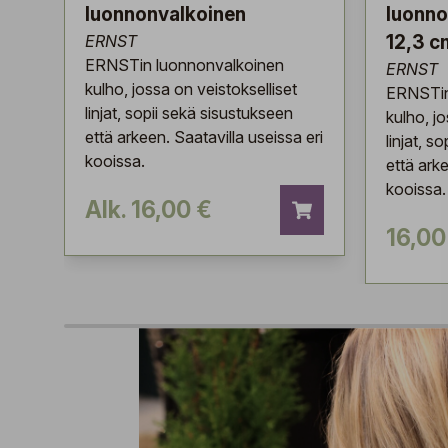
luonnonvalkoinen
luonno
ERNST
12,3 c
ERNSTin luonnonvalkoinen
ERNST
kulho, jossa on veistokselliset
ERNSTin
linjat, sopii sekä sisustukseen
kulho, j
että arkeen. Saatavilla useissa eri
linjat, s
kooissa.
että arke
kooissa.
Alk. 16,00 €
16,00