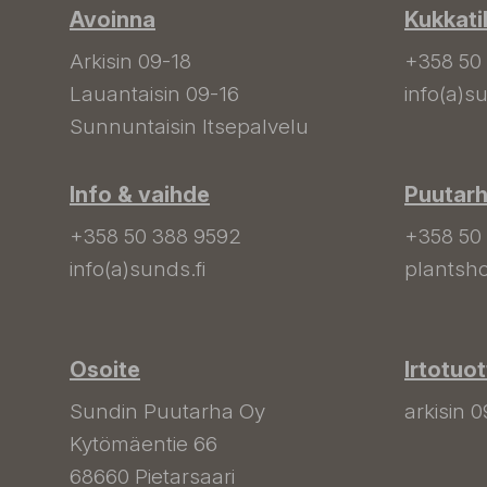
Avoinna
Kukkati
Arkisin 09-18
+358 50
Lauantaisin 09-16
info(a)su
Sunnuntaisin Itsepalvelu
Info & vaihde
Puutar
+358 50 388 9592
+358 50
info(a)sunds.fi
plantsho
Osoite
Irtotuo
Sundin Puutarha Oy
arkisin 0
Kytömäentie 66
68660 Pietarsaari