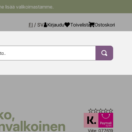
e lisää valikoimastamme.
FI
/
SV
Kirjaudu
Toivelista
Ostoskori
nvalkoinen
Viite: 077619