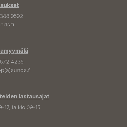
laukset
 388 9592
nds.fi
hamyymälä
 572 4235
p(a)sunds.fi
tteiden lastausajat
9-17, la klo 09-15