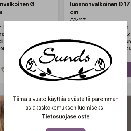
nvalkoinen Ø
luonnonvalkoinen Ø 17
m
cm
ERNST
 luonnonvalkoinen
ERNSTin luonnonvalkoinen
ossa on veistokselliset
kulho, jossa on veistoksellise
opii sekä sisustukseen
linjat, sopii sekä sisustukseen
en. Saatavilla useissa eri
että arkeen. Saatavilla useiss
kooissa.
 €
24,00 €
Tämä sivusto käyttää evästeitä paremman
asiakaskokemuksen luomiseksi.
Tietosuojaseloste