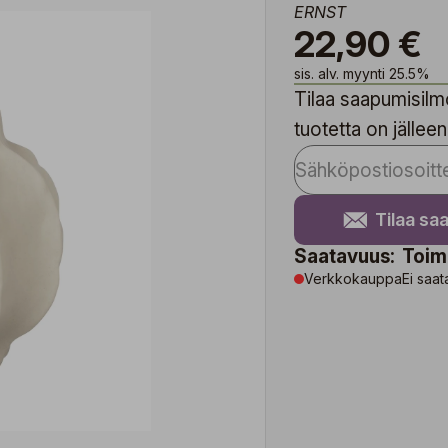
ERNST
22,90 €
sis. alv. myynti 25.5%
Tilaa saapumisilmo
tuotetta on jälleen
Tilaa sa
Saatavuus:
Toim
Verkkokauppa
Ei saat