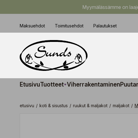
Myymälässämme on laajem
Maksuehdot
Toimitusehdot
Palautukset
Etusivu
Tuotteet
Viherrakentaminen
Puuta
etusivu
/
koti & sisustus
/
ruukut & maljakot
/
maljakot
/
M