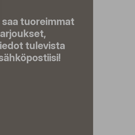
a saa tuoreimmat
tarjoukset,
tiedot tulevista
ähköpostiisi!