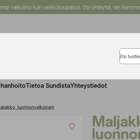
pi valikoima kuin verkkokaupassa. Ota yhteyttä, niin kerromm
rhanhoito
Tietoa Sundista
Yhteystiedot
aljakko, luonnonvalkoinen
Maljakko,
luonno