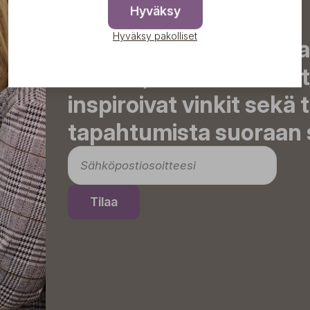
Hyväksy
Hyväksy pakolliset
Tilaa uutiskirjeemme j
uutiset, eksklusiiviset 
inspiroivat vinkit sekä 
tapahtumista suoraan s
Tilaa