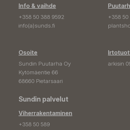
Info & vaihde
Puutar
+358 50 388 9592
+358 50
info(a)sunds.fi
plantsho
Osoite
Irtotuo
Sundin Puutarha Oy
arkisin 0
Kytömäentie 66
68660 Pietarsaari
Sundin palvelut
Viherrakentaminen
+358 50 589