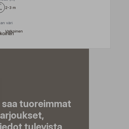
2-3 m
an väri
Valkoinen
a saa tuoreimmat
tarjoukset,
tiedot tulevista