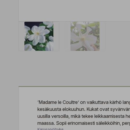
‘Madame le Coultre’ on vaikuttava kärhö langu
kesäkuusta elokuuhun. Kukat ovat syvänvärisi
uusilla versoilla, mikä tekee leikkaamisesta 
maassa. Sopii erinomaisesti säleikköihin, pergol
Kasvuvyöhyke