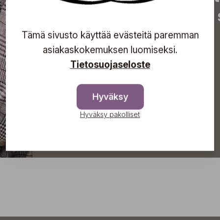
tapahtumista suoraan s
Tämä sivusto käyttää evästeitä paremman
asiakaskokemuksen luomiseksi.
Tietosuojaseloste
Tilaa
Hyväksy
Hyväksy pakolliset