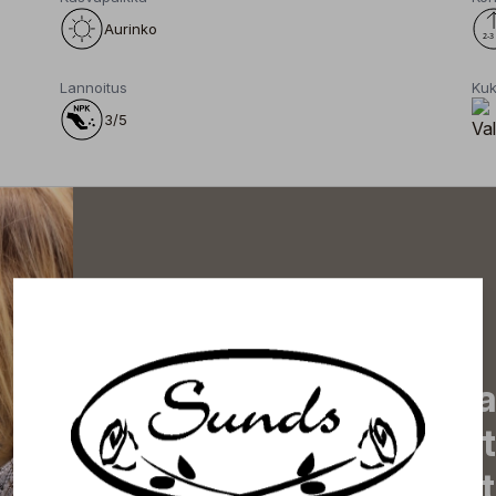
Aurinko
Lannoitus
Kuk
3/5
Tilaa uutiskirjeemme j
uutiset, eksklusiiviset 
inspiroivat vinkit sekä 