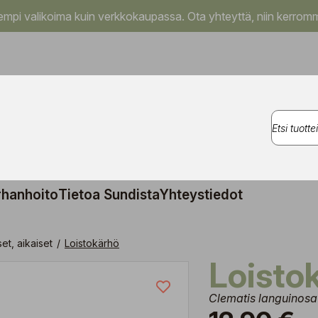
pi valikoima kuin verkkokaupassa. Ota yhteyttä, niin kerromm
rhanhoito
Tietoa Sundista
Yhteystiedot
et, aikaiset
/
Loistokärhö
Loisto
Clematis languinosa