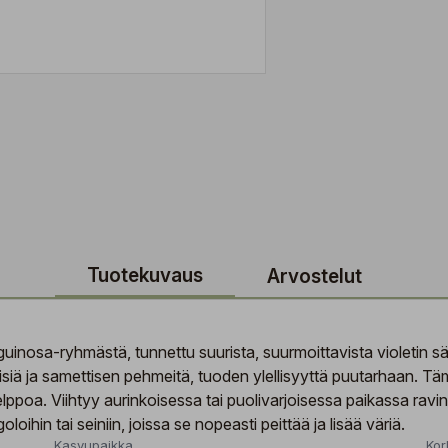
Tuotekuvaus
Arvostelut
inosa-ryhmästä, tunnettu suurista, suurmoittavista violetin säv
ä ja samettisen pehmeitä, tuoden ylellisyyttä puutarhaan. Tämä 
helppoa. Viihtyy aurinkoisessa tai puolivarjoisessa paikassa rav
oihin tai seiniin, joissa se nopeasti peittää ja lisää väriä.
Kasvupaikka
Kor