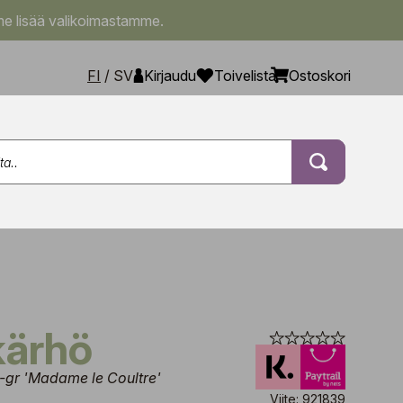
e lisää valikoimastamme.
FI
/
SV
Kirjaudu
Toivelista
Ostoskori
kärhö
-gr 'Madame le Coultre'
Viite: 921839