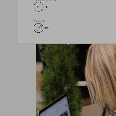
I-III
Kastelu
3/5