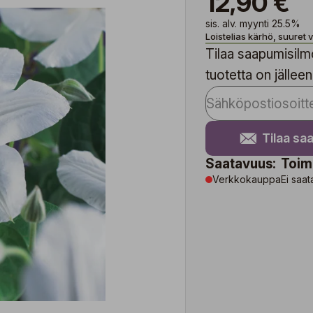
12,90 €
sis. alv. myynti 25.5%
Loistelias kärhö, suuret v
Tilaa saapumisilmo
tuotetta on jälleen
Tilaa sa
Saatavuus:
Toim
Verkkokauppa
Ei saat