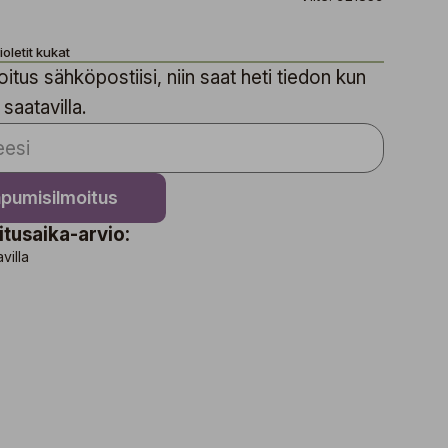
ioletit kukat
itus sähköpostiisi, niin saat heti tiedon kun
 saatavilla.
apumisilmoitus
itusaika-arvio:
avilla