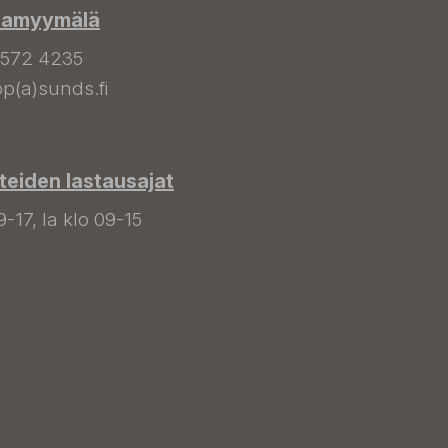
hamyymälä
 572 4235
p(a)sunds.fi
tteiden lastausajat
9-17, la klo 09-15