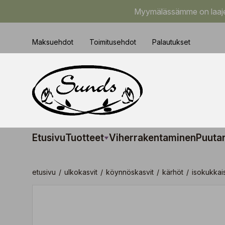
Myymälässämme on laajem
Maksuehdot
Toimitusehdot
Palautukset
Etusivu
Tuotteet
Viherrakentaminen
Puuta
etusivu
/
ulkokasvit
/
köynnöskasvit
/
kärhöt
/
isokukkais