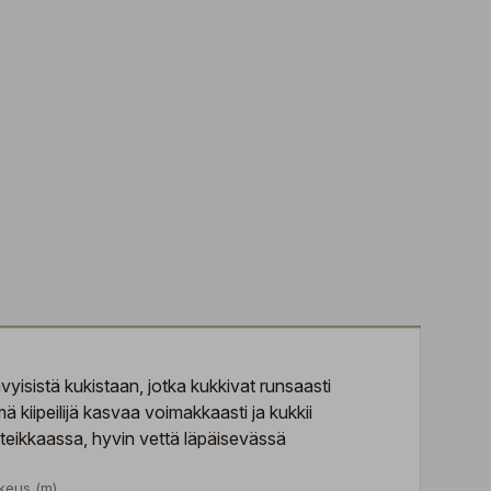
yisistä kukistaan, jotka kukkivat runsaasti
kiipeilijä kasvaa voimakkaasti ja kukkii
inteikkaassa, hyvin vettä läpäisevässä
keus (m)