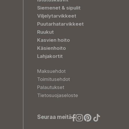
Siemenet & sipulit
Viljelytarvikkeet
Puutarhatarvikkeet
Ruukut
Kasvien hoito
Käsienhoito
Lahjakortit
Maksuehdot
Toimitusehdot
Palautukset
Tietosuojaseloste
Seuraa meitä