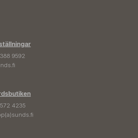
tällningar
 388 9592
nds.fi
rdsbutiken
 572 4235
p(a)sunds.fi