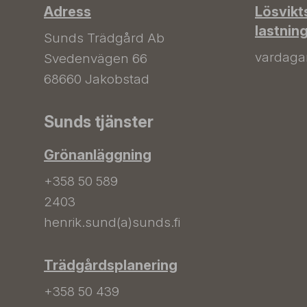
Adress
Lösvikt
lastnin
Sunds Trädgård Ab
vardagar 
Svedenvägen 66
68660 Jakobstad
Sunds tjänster
Grönanläggning
+358 50 589
2403
henrik.sund(a)sunds.fi
Trädgårdsplanering
+358 50 439