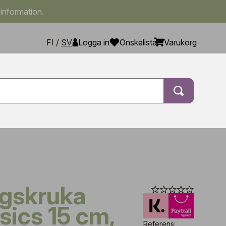
 information.
FI
/
SV
Logga in
Önskelista
Varukorg
sics 15 cm,
Referens: