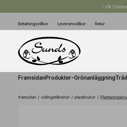
I vår fysisk
Betalningsvillkor
Leveransvillkor
Retur
Framsidan
Produkter
Grönanläggning
Träd
framsidan
/
odlingstillbehör
/
plastkrukor
/
Planteringskr