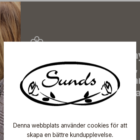
Prenumerera på vårt n
de senaste nyheterna, 
erbjudanden, inspirera
information om komma
direkt till din inkorg!
Denna webbplats använder cookies för att
skapa en bättre kundupplevelse.
Prenumerera