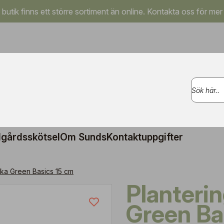
a butik finns ett större sortiment än online. Kontakta oss för mer
gårdsskötsel
Om Sunds
Kontaktuppgifter
uka Green Basics 15 cm
Planteringskruka
Green Ba