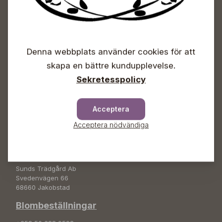
Sunds Trädgårdscenter
Öppet
Denna webbplats använder cookies för att
skapa en bättre kundupplevelse.
Vardagar 09-18
Lördagar 09-16
Sekretesspolicy
Söndagar Självbetjäning
Info & växel
Acceptera
+358 50 388 9592
Acceptera nödvändiga
info(a)sunds.fi
Adress
Sunds Trädgård Ab
Svedenvägen 66
68660 Jakobstad
Blombeställningar