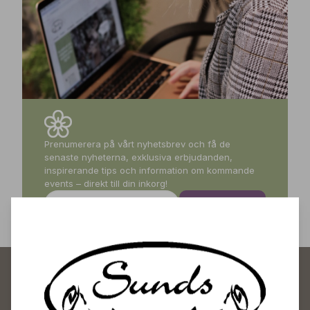
Prenumerera på vårt nyhetsbrev och få de
senaste nyheterna, exklusiva erbjudanden,
inspirerande tips och information om kommande
events – direkt till din inkorg!
Prenumerera