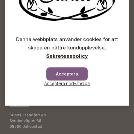
Sunds Trädgårdscenter
Denna webbplats använder cookies för att
Öppet
skapa en bättre kundupplevelse.
Vardagar 09-18
Sekretesspolicy
Lördagar 09-16
Söndagar Självbetjäning
Acceptera
Info & växel
Acceptera nödvändiga
+358 50 388 9592
info(a)sunds.fi
Adress
Sunds Trädgård Ab
Svedenvägen 66
68660 Jakobstad