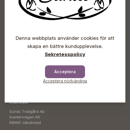
Sunds Trädgårdscenter
Denna webbplats använder cookies för att
Öppet
skapa en bättre kundupplevelse.
Vardagar 09-18
Sekretesspolicy
Lördagar 09-16
Söndagar Självbetjäning
Acceptera
Info & växel
Acceptera nödvändiga
+358 50 388 9592
info(a)sunds.fi
Adress
Sunds Trädgård Ab
Svedenvägen 66
68660 Jakobstad