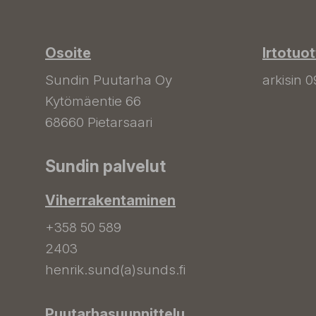
Osoite
Irtotuo
Sundin Puutarha Oy
arkisin 0
Kytömäentie 66
68660 Pietarsaari
Sundin palvelut
Viherrakentaminen
+358 50 589
2403
henrik.sund(a)sunds.fi
Puutarhasuunnittelu