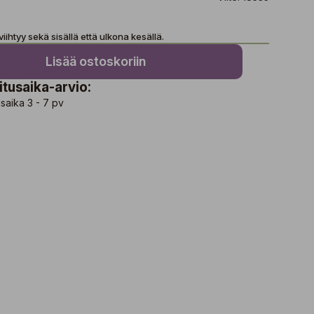
iihtyy sekä sisällä että ulkona kesällä.
Lisää ostoskoriin
itusaika-arvio:
saika 3 - 7 pv