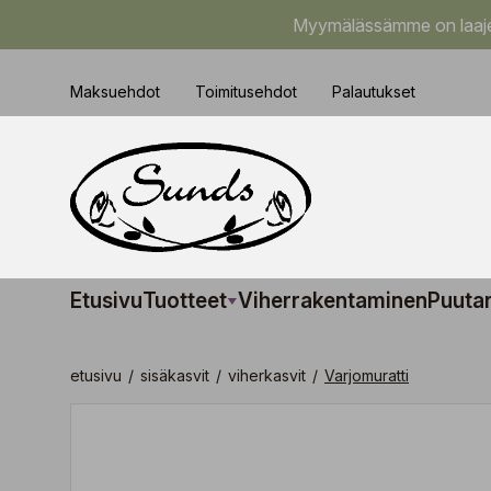
Myymälässämme on laajem
Maksuehdot
Toimitusehdot
Palautukset
Etusivu
Tuotteet
Viherrakentaminen
Puuta
etusivu
/
sisäkasvit
/
viherkasvit
/
Varjomuratti