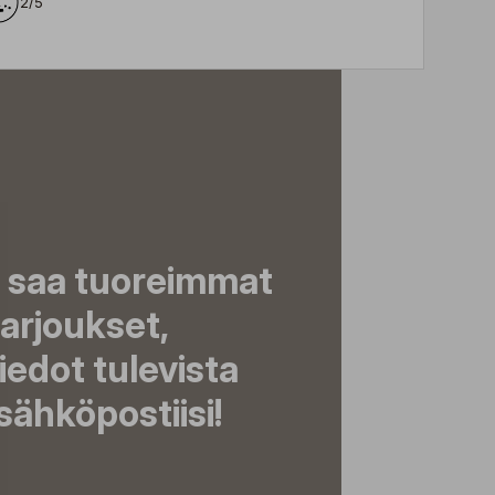
2/5
a saa tuoreimmat
tarjoukset,
tiedot tulevista
ähköpostiisi!