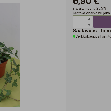
6,90 €
sis. alv. myynti 25.5%
Kestävä viherkasvi, joka v
Saatavuus:
Toim
Verkkokauppa
Toimitu