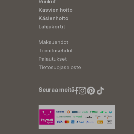
Ruukut
Kasvien hoito
Käsienhoito
Lahjakortit
Maksuehdot
Toimitusehdot
Palautukset
Tietosuojaseloste
Seuraa meitä