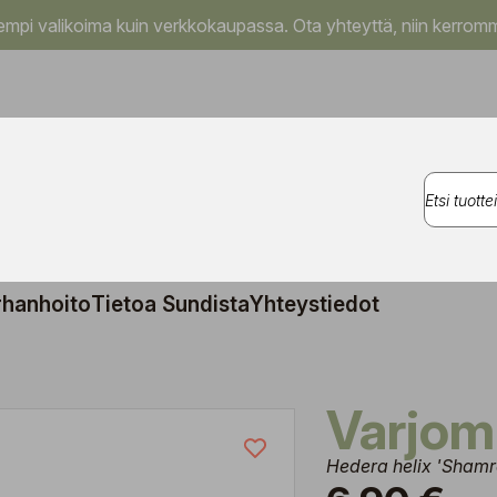
pi valikoima kuin verkkokaupassa. Ota yhteyttä, niin kerromm
rhanhoito
Tietoa Sundista
Yhteystiedot
Varjom
Hedera helix 'Shamr