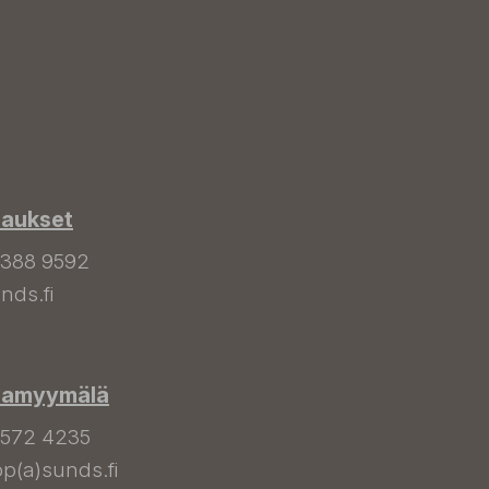
laukset
 388 9592
nds.fi
hamyymälä
 572 4235
p(a)sunds.fi