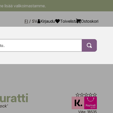
e lisää valikoimastamme.
FI
/
SV
Kirjaudu
Toivelista
Ostoskori
uratti
ock'
Viite: 18535