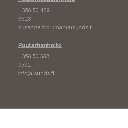
+358 50 439
3623
susanne.bjorkman(a)sunds.fi
Puutarhanhoito
+358 50 388
9592
info(a)sunds.fi