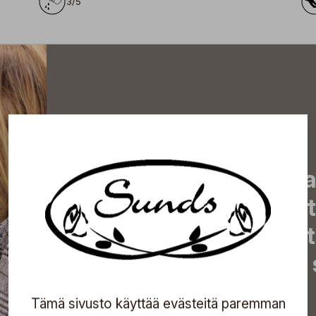
3/5
Tilaa uutiskirjeemme j
uutiset, eksklusiiviset 
inspiroivat vinkit sekä 
tapahtumista suoraan s
Tämä sivusto käyttää evästeitä paremman