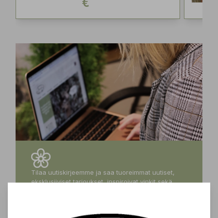
€
Tilaa uutiskirjeemme ja saa tuoreimmat uutiset,
eksklusiiviset tarjoukset, inspiroivat vinkit sekä
tiedot tulevista tapahtumista suoraan sähköpostiisi!
Tilaa