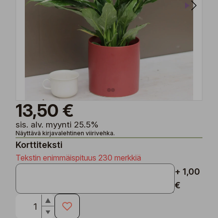
13,50 €
sis. alv. myynti 25.5%
Näyttävä kirjavalehtinen viirivehka.
Korttiteksti
Tekstin enimmäispituus 230 merkkiä
+ 1,00
€