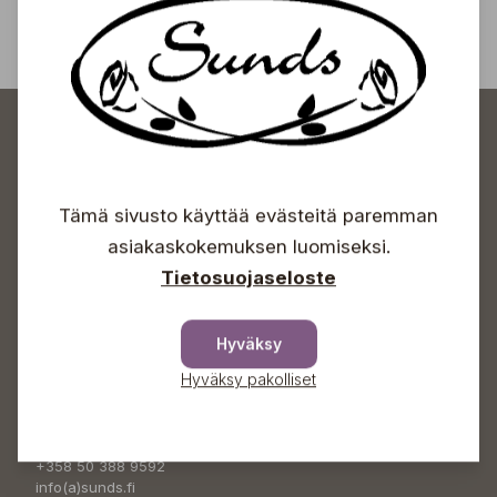
Tämä sivusto käyttää evästeitä paremman
Sundin Puutarhakeskus
asiakaskokemuksen luomiseksi.
Tietosuojaseloste
Avoinna
Hyväksy
Arkisin 09-18
Lauantaisin 09-16
Hyväksy pakolliset
Sunnuntaisin Itsepalvelu
Info & vaihde
+358 50 388 9592
info(a)sunds.fi