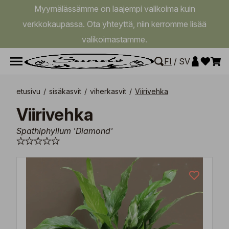
Myymälässämme on laajempi valikoima kuin
verkkokaupassa. Ota yhteyttä, niin kerromme lisää
valikoimastamme.
FI
/
SV
etusivu
/
sisäkasvit
/
viherkasvit
/
Viirivehka
Viirivehka
Spathiphyllum 'Diamond'