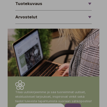
Tuotekuvaus
Arvostelut
Tilaa uutiskirjeemme ja saa tuoreimmat uutiset,
eksklusiiviset tarjoukset, inspiroivat vinkit sekä
tiedot tulevista tapahtumista suoraan sähköpostiisi!