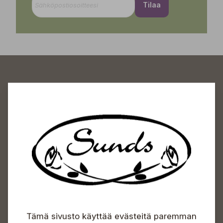
Tilaa
Sundin Puutarhakeskus
Avoinna
Arkisin 09-18
Lauantaisin 09-16
Sunnuntaisin Itsepalvelu
Info & vaihde
Tämä sivusto käyttää evästeitä paremman