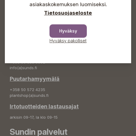
+358 50 388 9592
asiakaskokemuksen luomiseksi.
info(a)sunds.fi
Tietosuojaseloste
Osoite
Sundin Puutarha Oy
Hyväksy
Kytömäentie 66
68660 Pietarsaari
Hyväksy pakolliset
Kukkatilaukset
+358 50 388 9592
info(a)sunds.fi
Puutarhamyymälä
+358 50 572 4235
plantshop(a)sunds.fi
Irtotuotteiden lastausajat
arkisin 09-17, la klo 09-15
Sundin palvelut