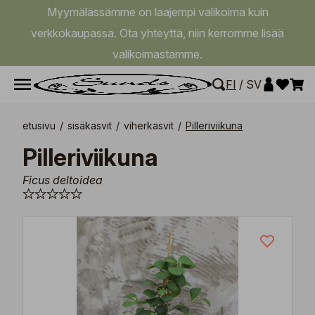
Myymälässämme on laajempi valikoima kuin
verkkokaupassa. Ota yhteyttä, niin kerromme lisää
valikoimastamme.
FI
/
SV
etusivu
/
sisäkasvit
/
viherkasvit
/
Pilleriviikuna
Pilleriviikuna
Ficus deltoidea