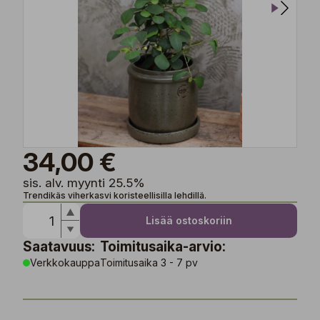
34,00 €
sis. alv. myynti 25.5%
Trendikäs viherkasvi koristeellisilla lehdillä.
Lisää ostoskoriin
Saatavuus:
Toimitusaika-arvio:
Verkkokauppa
Toimitusaika 3 - 7 pv